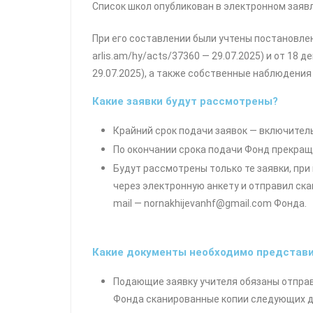
Список школ опубликован в электронном заяв
При его составлении были учтены постановлени
arlis.am/hy/acts/37360 — 29.07.2025) и от 18 д
29.07.2025), а также собственные наблюдения
Какие заявки будут рассмотрены?
Крайний срок подачи заявок — включитель
По окончании срока подачи Фонд прекращ
Будут рассмотрены только те заявки, при
через электронную анкету и отправил ск
mail — nornakhijevanhf@gmail.com Фонда.
Какие документы необходимо представ
Подающие заявку учителя обязаны отправ
Фонда сканированные копии следующих д