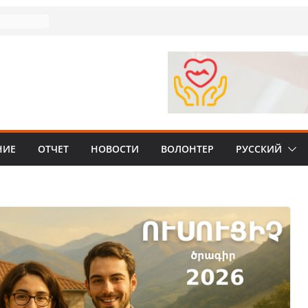
еркир» о
нига на
ником
аткое
подарок»
ихе»:
НИЕ
ОТЧЕТ
НОВОСТИ
ВОЛОНТЕР
РУССКИЙ