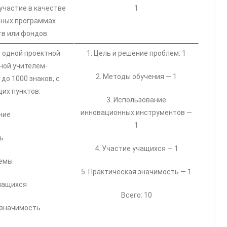
участие в качестве
1
ьных программах
в или фондов.
 одной проектной
1. Цель и решение проблем: 1
ной учителем-
2. Методы обучения — 1
до 1000 знаков, с
их пунктов:
3. Использование
инновационных инструментов —
ние
1
ь
4. Участие учащихся — 1
лемы
5. Практическая значимость — 1
чащихся
Всего: 10
 значимость