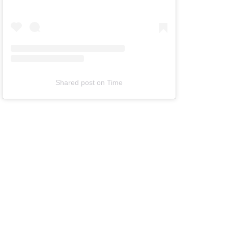
Shared post
on
Time
T
e
l
e
v
i
z
i
a