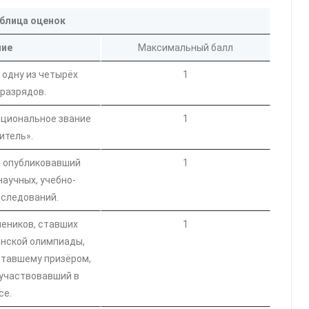
блица оценок
ние
Максимальный балл
 одну из четырёх
1
разрядов.
ациональное звание
1
итель».
и опубликовавший
1
научных, учебно-
следований.
еников, ставших
1
нской олимпиады,
ставшему призёром,
 участвовавший в
се.