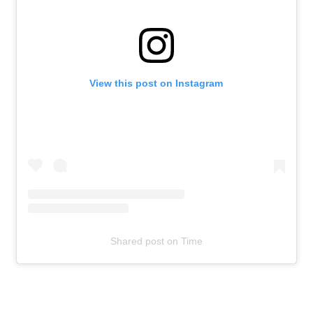
View this post on Instagram
Shared post
on
Time
T
e
l