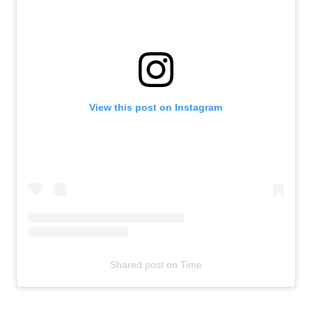
View this post on Instagram
Shared post
on
Time
T