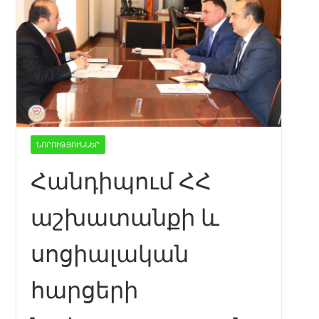
ՆՈՐՈՒԹՅՈՒՆՆԵՐ
Հանդիպում ՀՀ
աշխատանքի և
սոցիալական
հարցերի