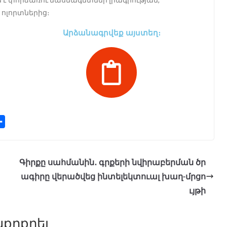
է փորձառու մասնագետներ լրագրության,
ոլորտներից։
Արձանագրվեք այստեղ։
S
h
a
r
Գիրքը սահմանին․ գրքերի նվիրաբերման ծր
e
ագիրը վերածվեց ինտելեկտուալ խաղ-մրցո
ւյթի
քրքրել