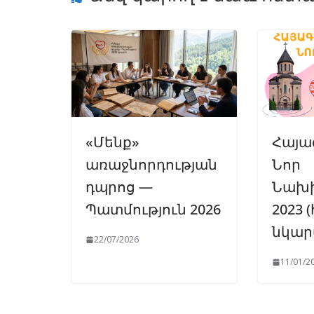
r
«Մենք»
Հայա
առաջնորդության
Նոր
դպրոց —
Նախի
Պատմություն 2026
2023
նկար
22/07/2026
11/01/2