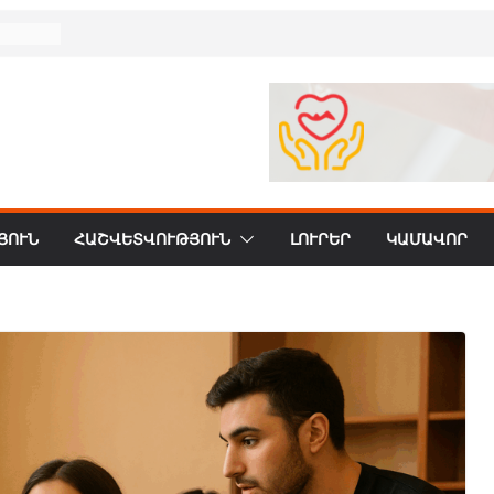
40
26
26
ւն)
ւն)
ՅՈՒՆ
ՀԱՇՎԵՏՎՈՒԹՅՈՒՆ
ԼՈՒՐԵՐ
ԿԱՄԱՎՈՐ