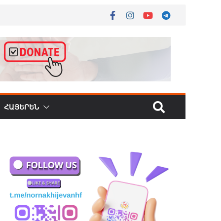
ՀԱՅԵՐԵՆ