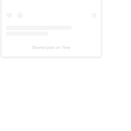
Shared post
on
Time
T
e
l
e
v
i
z
i
a