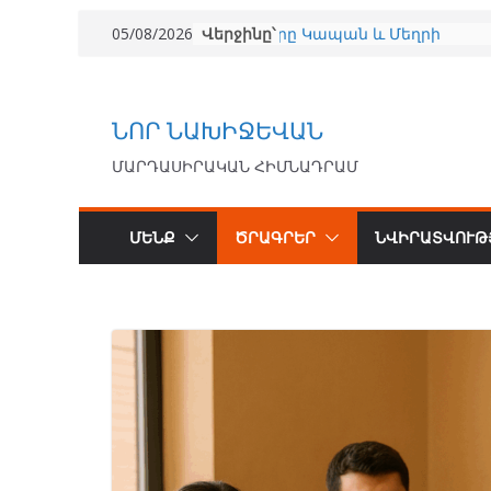
ց» ծրագիրը Կապան և Մեղրի համայնքներում ապահովել է 1
Վերջինը՝
05/08/2026
ուժզննում
«Մենք» առաջնորդության
դպրոց — Պատմություն 20
«Փոքրիկ Հայրենակից» 20
ՆՈՐ ՆԱԽԻՋԵՎԱՆ
(համառոտ նկարագրությո
ՈՒՍՈՒՑԻՉ
ՄԱՐԴԱՍԻՐԱԿԱՆ ՀԻՄՆԱԴՐԱՄ
Արմաթ Ախալցխա 2026
(համառոտ նկարագրությո
ՄԵՆՔ
ԾՐԱԳՐԵՐ
ՆՎԻՐԱՏՎՈՒԹ