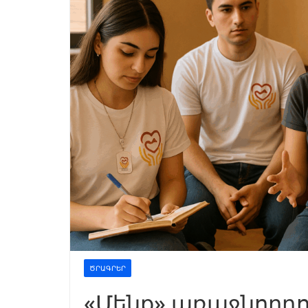
ԾՐԱԳՐԵՐ
«Մենք» առաջնորդո