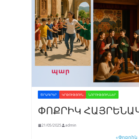
ԾՐԱԳՐԵՐ
ԿՐԹՈՒԹՅՈՒՆ
ՆՈՐՈՒԹՅՈՒՆՆԵՐ
ՓՈՔՐԻԿ ՀԱՅՐԵՆԱ
21/05/2025
admin
«Փոքրիկ