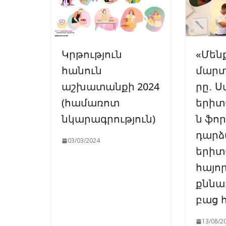
Կրթություն
«Մենք
հանուն
մարտ
աշխատանքի 2024
րը․ Ս
(համառոտ
երի
նկարագրություն)
ն ֆոր
դարձ
03/03/2024
երիտ
հայո
քննա
բաց 
13/08/2