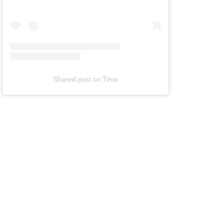
Shared post
on
Time
T
e
l
e
v
i
z
i
a