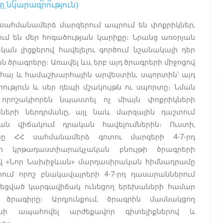
ոտ
նկարագրություն)
սահմանա­մերձ մարզերում ապրում են փոքրիկներ,
ում են մեր հոգածության կարիքը։ Նրանց առօրյան
ան լիցքերով հավելելու գործում նշանակա­լի դեր
րագրերը։ Առավել ևս, երբ այդ ծրագրերի միջոցով
լ հայ և համաշխարհային արվեստին, սպորտին՝ այդ
րու­թյուն և սեր դեպի մշակույթն ու սպորտը։ Նման
որո­շա­կիորեն նպաստել ոչ միայն փոքրիկների
ների ներդրմանը, այլ նաև մարզային դաշտում
ն վիճակում դրական հավելումնե­րին։ Ուստի,
­նը ՀՀ սահ­մանա­մերձ գոտու մարզերի 4-7-րդ
երի կրթադաստիարակչական բնույթի ծրագրերի
«Նոր Նախիջևան» մար­դասիրական հիմ­­­­նադրամը
րում որոշ բնակավայրերի 4-7-րդ դասարաններում
եցված կարգավիճակ ունեցող երեխաների համար
ծրա­գիրը։ Արդյունքում, ծրագրին մասնակ­ցող
նի ապահովել արժեքավոր գիտելիքներով և