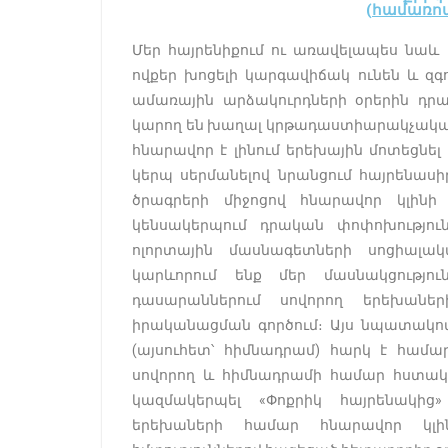
(
համառ
Մեր հայրենիքում ու առավելապես նաև 
ովքեր խոցելի կարգավիճակ ունեն և զգ
ամառային արձակուրդների օրերին դրակ
կարող են խաղալ կրթադաստիարակչական ծ
հնարավոր է լինում երեխային մոտեցնե
կերպ սերմանելով նրանցում հայրենա­սի­
ծրագրերի միջոցով հնա­րավոր կլինի 
կենսակերպում դրական փոփոխություն
ոլորտային մասնագետների սոցիալակա
կարևորում ենք մեր մասնակցու­թյու
դասարաններում սո­վո­րող երեխան
իրականացման գործում։ Այս նպատակով 
(այսուհետ՝ հիմնադրամ) հարկ է համա­
սովորող և հիմնադրամի համար հստակ
կազ­մակերպել «Փոքրիկ հայրենակից» 
երեխաների համար հնարավոր կլի