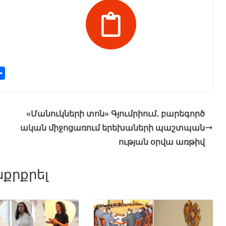
S
h
a
r
«Մանուկների տոն» Գյումրիում․ բարեգործ
e
ական միջոցառում երեխաների պաշտպան
ության օրվա առթիվ
քրքրել