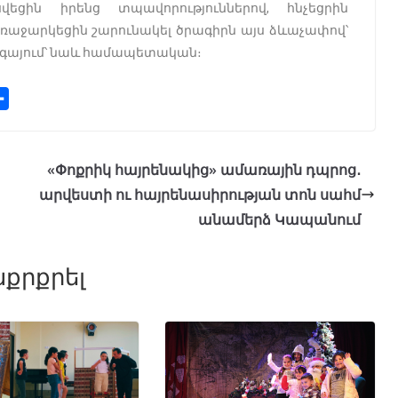
եցին իրենց տպավորություններով, հնչեցրին
ռաջարկեցին շարունակել ծրագիրն այս ձևաչափով՝
ագայում՝ նաև համապետական։
S
h
a
r
«Փոքրիկ հայրենակից» ամառային դպրոց․
e
արվեստի ու հայրենասիրության տոն սահմ
անամերձ Կապանում
քրքրել