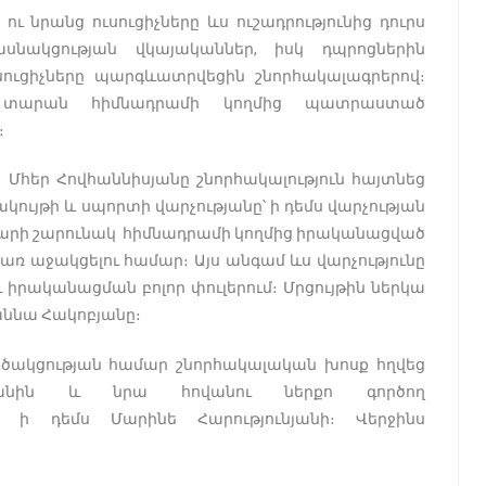
ւ նրանց ուսուցիչները ևս ուշադրությունից դուրս
սնակցության վկայականներ, իսկ դպրոցներին
ուցիչները պարգևատրվեցին շնորհակալագրերով։
ր տարան հիմնադրամի կողմից պատրաստած
։
Մհեր Հովհաննիսյանը շնորհակալություն հայտնեց
կույթի և սպորտի վարչությանը՝ ի դեմս վարչության
 տարի շարունակ հիմնադրամի կողմից իրականացված
առ աջակցելու համար։ Այս անգամ ևս վարչությունը
 իրականացման բոլոր փուլերում։ Մրցույթին ներկա
աննա Հակոբյանը։
ծակցության համար շնորհակալական խոսք հղվեց
անին և նրա հովանու ներքո գործող
՝ ի դեմս Մարինե Հարությունյանի։ Վերջինս