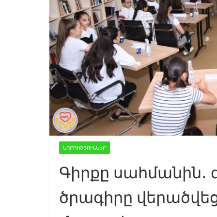
ՆՈՐՈՒԹՅՈՒՆՆԵՐ
Գիրքը սահմանին․ 
ծրագիրը վերածվեց