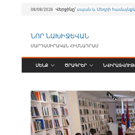
Վերջինը՝
«Մենք» առաջնորդության
08/08/2026
դպրոց — Պատմություն 20
«Փոքրիկ Հայրենակից» 20
(համառոտ նկարագրությո
ՈՒՍՈՒՑԻՉ
ՆՈՐ ՆԱԽԻՋԵՎԱՆ
Արմաթ Ախալցխա 2026
(համառոտ նկարագրությո
ՄԱՐԴԱՍԻՐԱԿԱՆ ՀԻՄՆԱԴՐԱՄ
«Առողջ հայրենակից» ծր
Կապան և Մեղրի
համայնքներում ապահովե
ՄԵՆՔ
ԾՐԱԳՐԵՐ
ՆՎԻՐԱՏՎՈՒԹ
140 երեխայի անվճար
բուժզննում