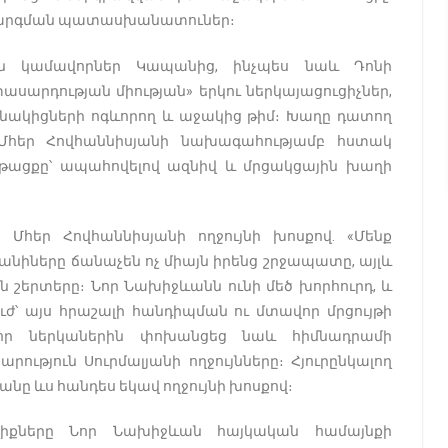
կարգման պատասխանատուներ։
ն կամավորներ Կապանից, ինչպես նաև Դոնի
սարդության միության» երկու ներկայացուցիչներ,
սնակիցների ոգևորող և աջակից թիմ։ Խաղը դատող
Մհեր Հովհաննիսյանի նախագահությամբ հստակ
թացքը՝ ապահովելով ազնիվ և մրցակցային խաղի
 Մհեր Հովհաննիսյանի ողջույնի խոսքով․ «Մենք
անիները ճանաչեն ոչ միայն իրենց շրջապատը, այլև
 շերտերը։ Նոր Նախիջևանն ունի մեծ խորհուրդ, և
ւժ՝ այս հրաշալի հանդիպման ու մտավոր մրցույթի
լոր ներկաներին փոխանցեց նաև հիմնադրամի
ւթյուն Սուրմալյանի ողջույնները։ Հյուրընկալող
նը ևս հանդես եկավ ողջույնի խոսքով։
ելիքները Նոր Նախիջևան հայկական համայնքի