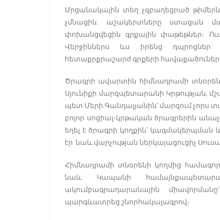
Մրցանակային տեղ չզբաղեցրած թիմերն ո
չմնացին․ աշակերտները ստացան մա
փոխանցվեցին գրքային փաթեթներ։ Ուս
Վերջիններս ևս իրենց դպրոցնե
հետաքրքրաշարժ գրքերի հավաքածուներ
Ծրագրի ավարտին հիմնադրամի տնօրեն 
Սյունիքի մարզպետարանի Կրթության, մշա
պետ Մերի Գանդալյանին՝ մարզում չորս
բոլոր սոցիալ-կրթական ծրագրերին անաչ
եղել է ծրագրի կողքին՝ կազմակերպման և
էր նաև վարչության ներկայացուցիչ Սուս
Հիմնադրամի տնօրենի կողմից համագոր
նաև Կապանի համայնքապետար
ակումբագրադարանային միավորմանը
պարգևատրեց շնորհակալագրով։