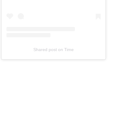
Shared post
on
Time
T
e
l
e
v
i
z
i
a