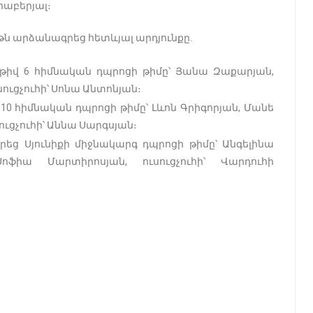
րաբերյալ։
ւյթն արձանագրեց հետևյալ արդյունքը․
թիվ 6 հիմնական դպրոցի թիմը՝ Յանա Զաքարյան,
սուցչուհի՝ Սոնա Անտոնյան։
0 հիմնական դպրոցի թիմը՝ Լևոն Գրիգորյան, Մանե
ւցչուհի՝ Աննա Սարգսյան։
եց Սյունիքի միջնակարգ դպրոցի թիմը՝ Անգելինա
ոֆիա Մարտիրոսյան, ուսուցչուհի՝ Վարդուհի