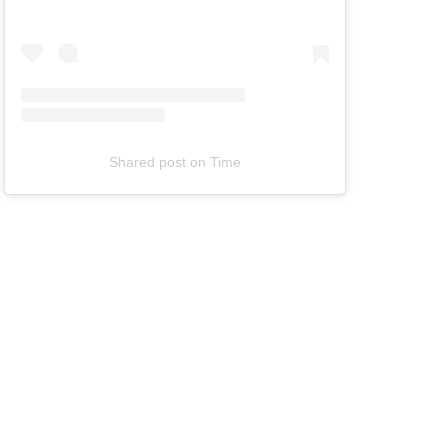
Shared post
on
Time
T
e
l
e
v
i
z
i
a