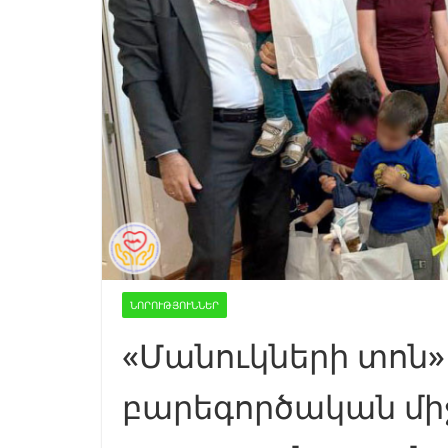
ՆՈՐՈՒԹՅՈՒՆՆԵՐ
«Մանուկների տոն» 
բարեգործական մի