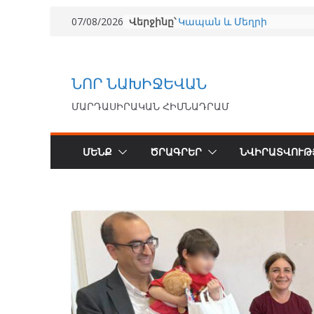
Վերջինը՝
«Մենք» առաջնորդության
07/08/2026
դպրոց — Պատմություն 20
«Փոքրիկ Հայրենակից» 20
(համառոտ նկարագրությո
ՈՒՍՈՒՑԻՉ
ՆՈՐ ՆԱԽԻՋԵՎԱՆ
Արմաթ Ախալցխա 2026
(համառոտ նկարագրությո
ՄԱՐԴԱՍԻՐԱԿԱՆ ՀԻՄՆԱԴՐԱՄ
«Առողջ հայրենակից» ծր
Կապան և Մեղրի
համայնքներում ապահովե
ՄԵՆՔ
ԾՐԱԳՐԵՐ
ՆՎԻՐԱՏՎՈՒԹ
140 երեխայի անվճար
բուժզննում