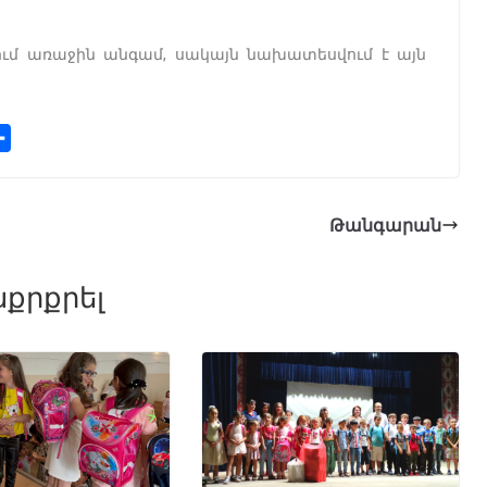
վում առաջին անգամ, սակայն նախատեսվում է այն
S
h
a
r
Թանգարան
e
քրքրել